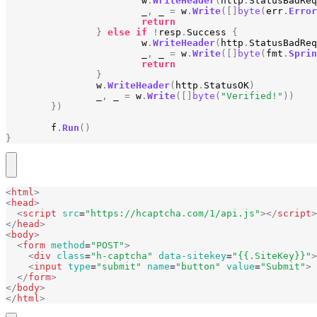
w
.
WriteHeader
(
http
.
StatusBadReq
_
,
_
=
w
.
Write
([]
byte
(
err
.
Error
return
}
else
if
!
resp
.
Success
{
w
.
WriteHeader
(
http
.
StatusBadReq
_
,
_
=
w
.
Write
([]
byte
(
fmt
.
Sprin
return
}
w
.
WriteHeader
(
http
.
StatusOK
)
_
,
_
=
w
.
Write
([]
byte
(
"Verified!"
))
})
f
.
Run
()
}
<
html
>
<
head
>
<
script
src
=
"https://hcaptcha.com/1/api.js"
></
script
>
</
head
>
<
body
>
<
form
method
=
"POST"
>
<
div
class
=
"h-captcha"
data-sitekey
=
"{{.SiteKey}}"
>
<
input
type
=
"submit"
name
=
"button"
value
=
"Submit"
>
</
form
>
</
body
>
</
html
>