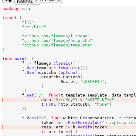
跟随系统
package
main
import
(
"fmt"
"net/http"
"github.com/flamego/flamego"
"github.com/flamego/hcaptcha"
"github.com/flamego/template"
)
func
main
()
{
f
:=
flamego
.
Classic
()
f
.
Use
(
template
.
Templater
())
f
.
Use
(
hcaptcha
.
Captcha
(
hcaptcha
.
Options
{
Secret
:
"<SECRET>"
,
},
))
f
.
Get
(
"/"
,
func
(
t
template
.
Template
,
data
templ
data
[
"SiteKey"
]
=
"<SITE KEY>"
t
.
HTML
(
http
.
StatusOK
,
"home"
)
})
f
.
Post
(
"/"
,
func
(
w
http
.
ResponseWriter
,
r
*
http
token
:=
r
.
PostFormValue
(
"h-captcha-res
resp
,
err
:=
h
.
Verify
(
token
)
if
err
!=
nil
{