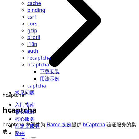
cache
binding
csrf
cors
gzip
brotli
i18n
auth
recaptcha
hcaptcha
下载安装
用法示例
captcha
常见问题
hcaptcha
入门指南
hcaptcha
核心概念
核心服务
hcaptcha 中间件为
Flame 实例
提供
hCaptcha
验证服务的集
自定义服务
成。
路由