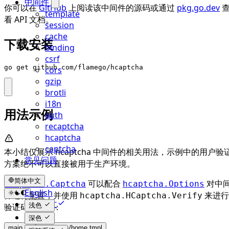
中间件
你可以在
GitHub
上阅读该中间件的源码或通过
pkg.go.dev
template
看 API 文档。
session
cache
下载安装
binding
csrf
go get github.com/flamego/hcaptcha
cors
gzip
brotli
i18n
用法示例
auth
recaptcha
hcaptcha
captcha
本小结仅展示 hcaptcha 中间件的相关用法，示例中的用户验
常见问题
方案绝不可以直接被用于生产环境。
简体中文
可以配合
对中
hcaptcha.Captcha
hcaptcha.Options
English
件进行配置，并使用
来进行
hcaptcha.HCaptcha.Verify
简体中文
验证码的校验：
浅色
深色
main.go
templates/home.tmpl