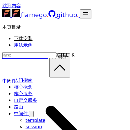
跳到内容
flamego
github
本页目录
下载安装
用法示例
CTRL K
在 GitHub 上编辑此页
回到顶部
入门指南
中间件
核心概念
核心服务
自定义服务
路由
中间件
template
session